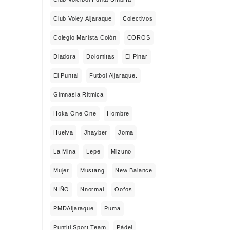
Club Voley Aljaraque
Colectivos
Colegio Marista Colón
COROS
Diadora
Dolomitas
El Pinar
El Puntal
Futbol Aljaraque.
Gimnasia Ritmica
Hoka One One
Hombre
Huelva
Jhayber
Joma
La Mina
Lepe
Mizuno
Mujer
Mustang
New Balance
NIÑO
Nnormal
Oofos
PMDAljaraque
Puma
Puntiti Sport Team
Pádel