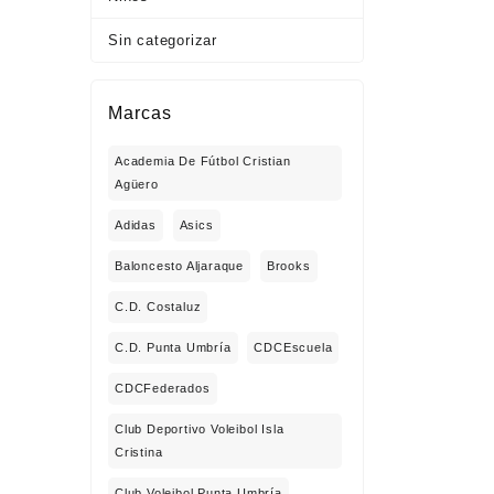
Sin categorizar
Marcas
Academia De Fútbol Cristian
Agüero
Adidas
Asics
Baloncesto Aljaraque
Brooks
C.D. Costaluz
C.D. Punta Umbría
CDCEscuela
CDCFederados
Club Deportivo Voleibol Isla
Cristina
Club Voleibol Punta Umbría