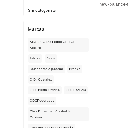
new-balance-
Sin categorizar
Marcas
Academia De Fútbol Cristian
Agüero
Adidas
Asics
Baloncesto Aljaraque
Brooks
C.D. Costaluz
C.D. Punta Umbría
CDCEscuela
CDCFederados
Club Deportivo Voleibol Isla
Cristina
Club Voleibol Punta Umbría