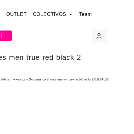
OUTLET
COLECTIVOS
Team
s-men-true-red-black-2-
sh-foam-x-evoz-v3-running-shoes-men-true-red-black-2-1614618