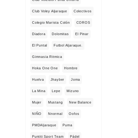
Club Voley Aljaraque
Colectivos
Colegio Marista Colón
COROS
Diadora
Dolomitas
El Pinar
El Puntal
Futbol Aljaraque.
Gimnasia Ritmica
Hoka One One
Hombre
Huelva
Jhayber
Joma
La Mina
Lepe
Mizuno
Mujer
Mustang
New Balance
NIÑO
Nnormal
Oofos
PMDAljaraque
Puma
Puntiti Sport Team
Pádel