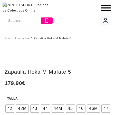
Inicio
Productos
Zapatilla Hoka M Mafate 5
Zapatilla Hoka M Mafate 5
179,90
€
TALLA
42
42M
43
44
44M
45
46
46M
47