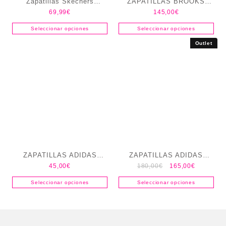
Zapatillas Skechers
ZAPATILLAS BROOKS
69,99
€
145,00
€
Brilliant shimmer
GHOST 17 MUJER
Seleccionar opciones
Seleccionar opciones
Outlet
ZAPATILLAS ADIDAS
ZAPATILLAS ADIDAS
45,00
€
180,00
€
165,00
€
RUNFALCON 5 EL I
TERREX AGRAVIC TT
Seleccionar opciones
Seleccionar opciones