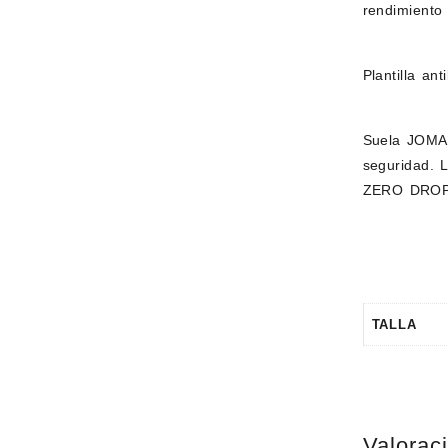
rendimiento 
Plantilla an
Suela JOMA 
seguridad. 
ZERO DROP c
TALLA
Valorac