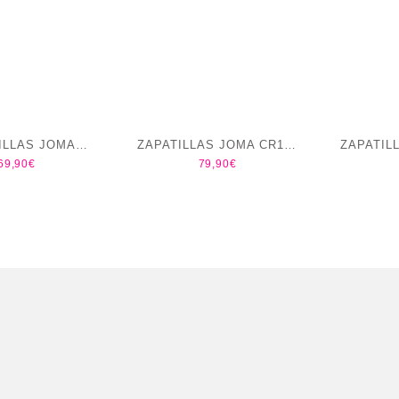
ILLAS JOMA
ZAPATILLAS JOMA CR111
ZAPATIL
69,90
€
79,90
€
 2623 HOMBRE
LADY BAREFOOT 2602
LADY B
blanco