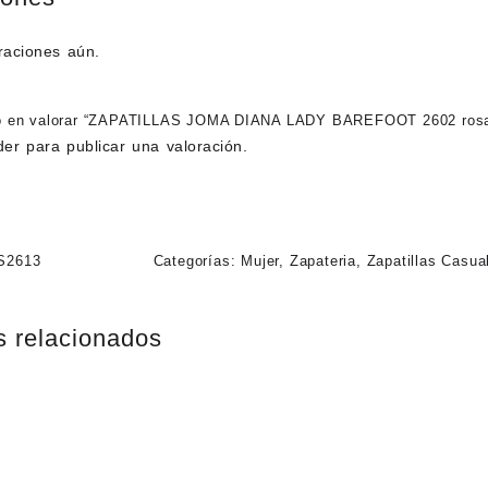
raciones aún.
ro en valorar “ZAPATILLAS JOMA DIANA LADY BAREFOOT 2602 rosa
der
para publicar una valoración.
S2613
Categorías:
Mujer
,
Zapateria
,
Zapatillas Casua
s relacionados