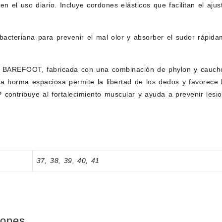
en el uso diario. Incluye cordones elásticos que facilitan el aj
tibacteriana para prevenir el mal olor y absorber el sudor rápid
BAREFOOT, fabricada con una combinación de phylon y caucho, q
La horma espaciosa permite la libertad de los dedos y favorece 
ontribuye al fortalecimiento muscular y ayuda a prevenir lesio
37
,
38
,
39
,
40
,
41
iones