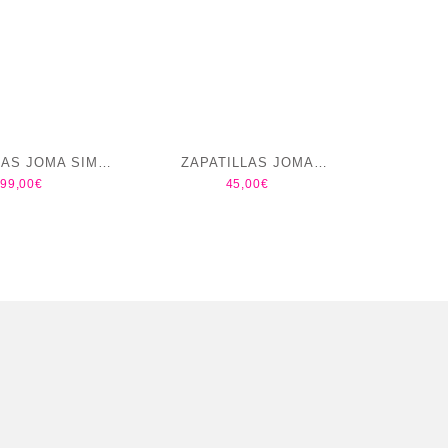
LAS JOMA SIMA
ZAPATILLAS JOMA
99,00
€
45,00
€
AREFOOT 2631
DRIBLING 2620 MAROON
negro
INDOR SALA