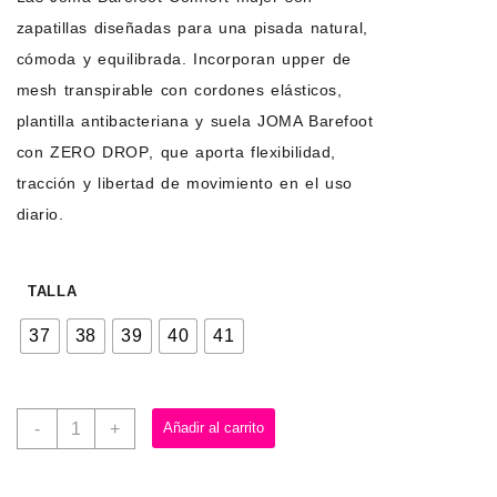
zapatillas diseñadas para una
pisada natural,
cómoda y equilibrada
. Incorporan
upper de
mesh transpirable con cordones elásticos
,
plantilla antibacteriana y suela
JOMA Barefoot
con ZERO DROP
, que aporta flexibilidad,
tracción y libertad de movimiento en el uso
diario.
TALLA
37
38
39
40
41
-
+
Añadir al carrito