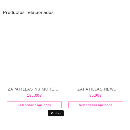
Productos relacionados
ZAPATILLAS NB MORE V6
ZAPATILLAS NEW
185,00
€
85,00
€
MUJER
BALANCE HOMBRE 680 V9
Seleccionar opciones
Seleccionar opciones
Outlet