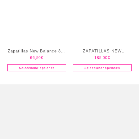
Zapatillas New Balance 880
ZAPATILLAS NEW
66,50
€
185,00
€
V7
BALANCE 1080 MUJER
Seleccionar opciones
Seleccionar opciones