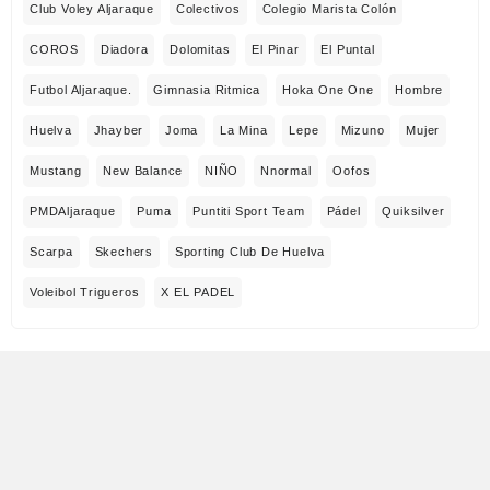
Club Voley Aljaraque
Colectivos
Colegio Marista Colón
COROS
Diadora
Dolomitas
El Pinar
El Puntal
Futbol Aljaraque.
Gimnasia Ritmica
Hoka One One
Hombre
Huelva
Jhayber
Joma
La Mina
Lepe
Mizuno
Mujer
Mustang
New Balance
NIÑO
Nnormal
Oofos
PMDAljaraque
Puma
Puntiti Sport Team
Pádel
Quiksilver
Scarpa
Skechers
Sporting Club De Huelva
Voleibol Trigueros
X EL PADEL