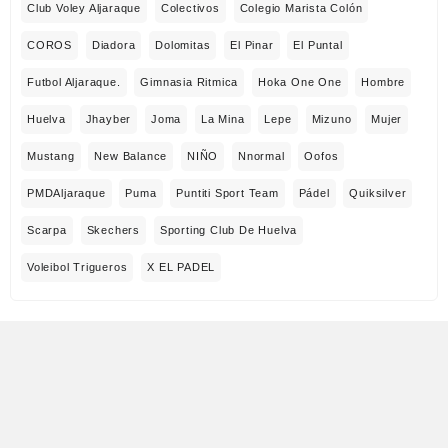
Club Voley Aljaraque
Colectivos
Colegio Marista Colón
COROS
Diadora
Dolomitas
El Pinar
El Puntal
Futbol Aljaraque.
Gimnasia Ritmica
Hoka One One
Hombre
Huelva
Jhayber
Joma
La Mina
Lepe
Mizuno
Mujer
Mustang
New Balance
NIÑO
Nnormal
Oofos
PMDAljaraque
Puma
Puntiti Sport Team
Pádel
Quiksilver
Scarpa
Skechers
Sporting Club De Huelva
Voleibol Trigueros
X EL PADEL