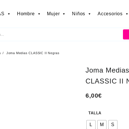
AS
Hombre
Mujer
Niños
Accesorios
s
Joma Medias CLASSIC II Negras
Joma Media
CLASSIC II 
6,00
€
TALLA
L
M
S