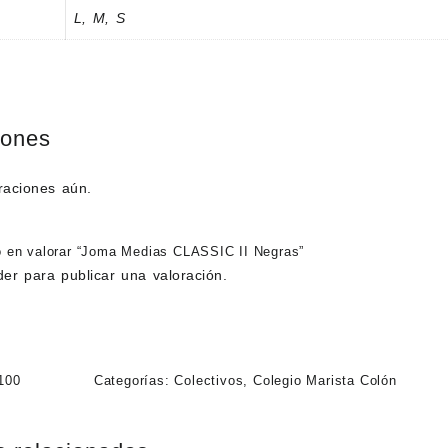
L
,
M
,
S
iones
raciones aún.
o en valorar “Joma Medias CLASSIC II Negras”
der
para publicar una valoración.
100
Categorías:
Colectivos
,
Colegio Marista Colón