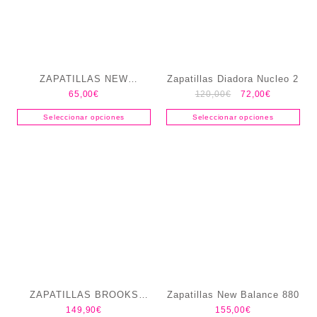
ZAPATILLAS NEW
Zapatillas Diadora Nucleo 2
65,00
€
120,00
€
72,00
€
BALANCE 520 HOMBRE
Seleccionar opciones
Seleccionar opciones
ZAPATILLAS BROOKS
Zapatillas New Balance 880
149,90
€
155,00
€
ADRENALINE GTS 25